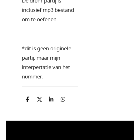
De drum-partij is
inclusief mp3 bestand
om te oefenen.
*dit is geen originele
partij, maar mijn
interpertatie van het
nummer.
D
D
S
D
e
e
h
e
l
e
a
l
e
l
r
e
n
e
n