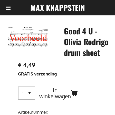
MAX KNAPPSTEIN
Ga
direct
naar
Good 4 U -
de
hoofdinhoud
Olivia Rodrigo
drum sheet
€ 4,49
GRATIS verzending
In
winkelwagen
Artikelnummer: