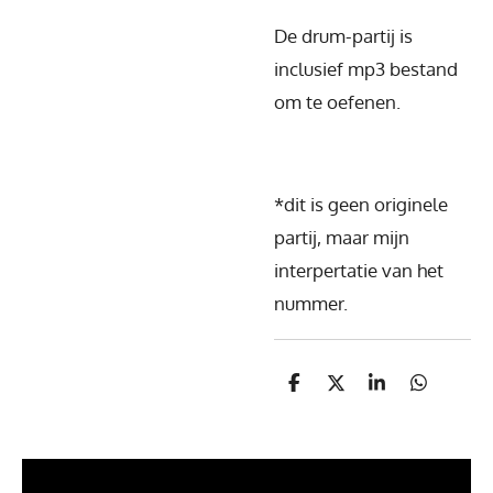
De drum-partij is
inclusief mp3 bestand
om te oefenen.
*dit is geen originele
partij, maar mijn
interpertatie van het
nummer.
D
D
S
D
e
e
h
e
l
e
a
l
e
l
r
e
n
e
n