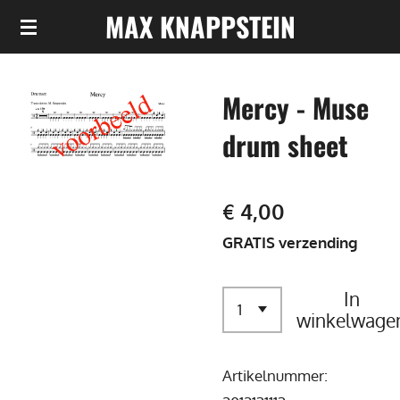
MAX KNAPPSTEIN
Ga
direct
naar
Mercy - Muse
de
hoofdinhoud
drum sheet
€ 4,00
GRATIS verzending
In
winkelwage
Artikelnummer: