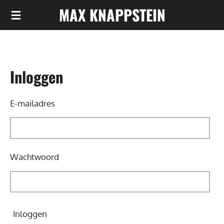
MAX KNAPPSTEIN
Ga
direct
naar
de
Inloggen
hoofdinhoud
E-mailadres
Wachtwoord
Inloggen