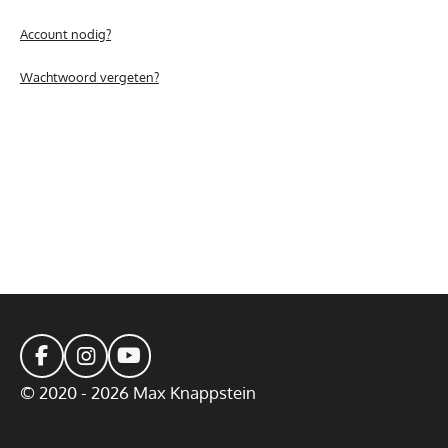
Account nodig?
Wachtwoord vergeten?
F
I
Y
a
n
o
© 2020 - 2026 Max Knappstein
c
s
u
e
t
T
b
a
u